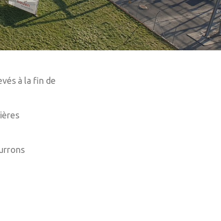
vés à la fin de
ières
ourrons