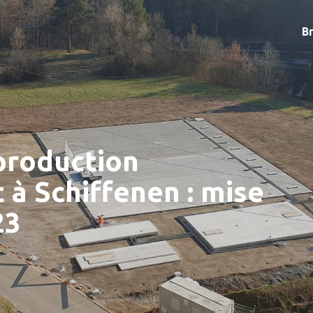
B
 production
 à Schiffenen : mise
23