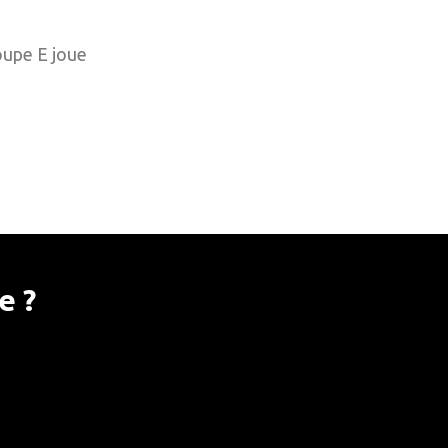
roupe E joue
e ?