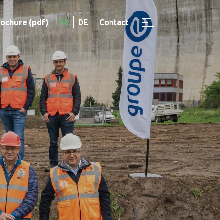
rochure (pdf)
FR
DE
Contact