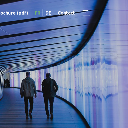
rochure (pdf)
FR
DE
Contact