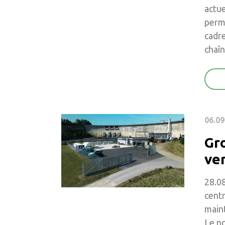
actue
perm
cadre
chaîn
06.09
Gr
ve
28.08
centr
maint
Le no