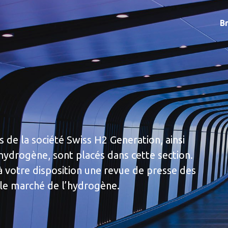
B
 de la société Swiss H2 Generation, ainsi
hydrogène, sont placés dans cette section.
 votre disposition une revue de presse des
 le marché de l’hydrogène.