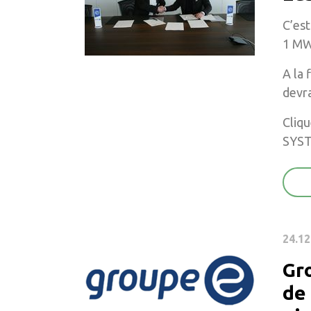
C’est
1 MW
A la 
devra
Cliqu
SYST
24.12
Gr
de