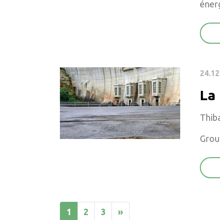
éner
24.12
La
Thiba
Group
1
2
3
»