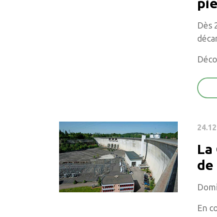
pi
Dès 2
décar
Déco
24.12
La 
de
Domi
En co