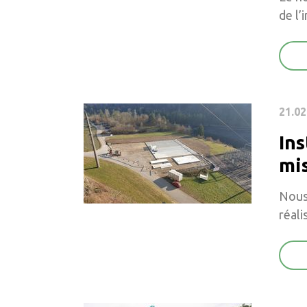
de l’
21.02
Ins
mi
Nous 
réali