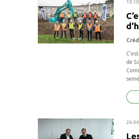
19.10
C’e
d’
Créd
C’est
de Sc
Commu
seme
26.04
Le