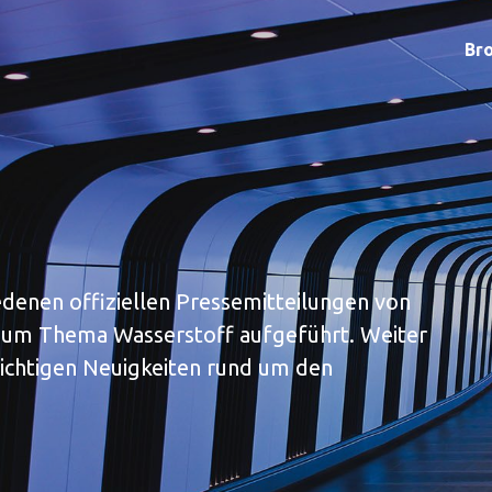
Bro
iedenen offiziellen Pressemitteilungen von
zum Thema Wasserstoff aufgeführt. Weiter
wichtigen Neuigkeiten rund um den