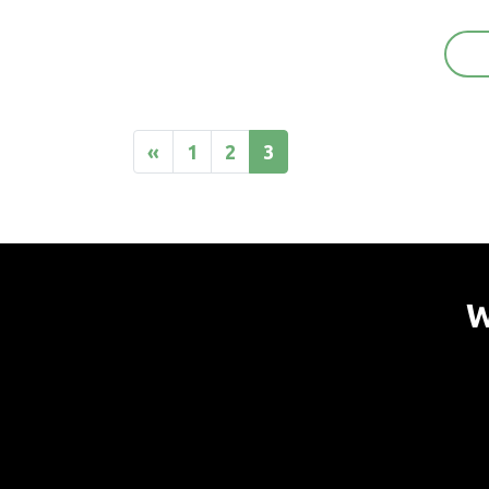
«
1
2
3
W