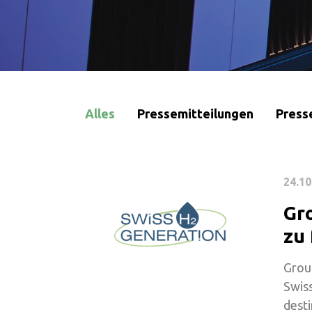
Alles
Pressemitteilungen
Press
24.10
Gr
zu
Grou
Swiss
desti