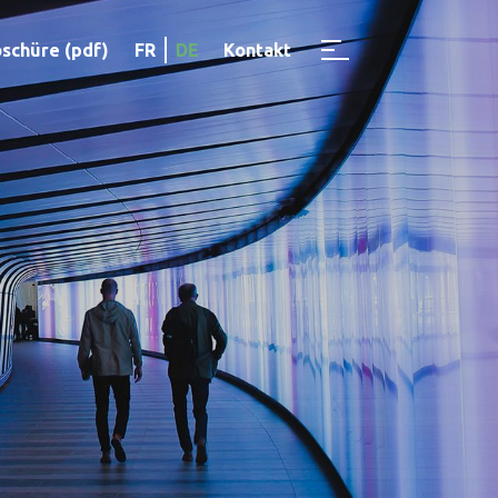
schüre (pdf)
FR
DE
Kontakt